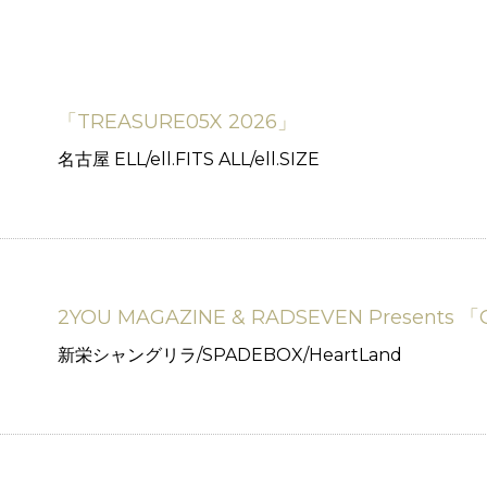
「TREASURE05X 2026」
名古屋 ELL/ell.FITS ALL/ell.SIZE
2YOU MAGAZINE & RADSEVEN Presents 「
新栄シャングリラ/SPADEBOX/HeartLand