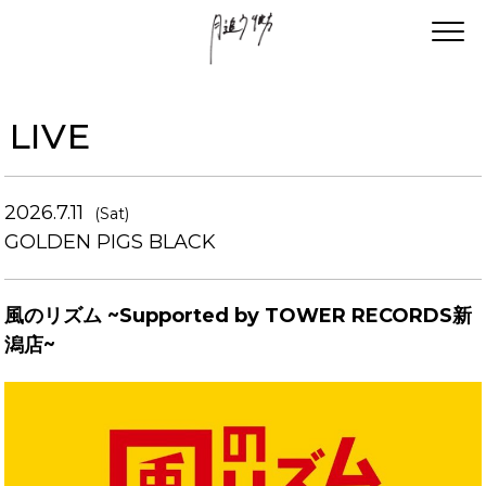
LIVE
2026.7.11
(Sat)
GOLDEN PIGS BLACK
風のリズム ~Supported by TOWER RECORDS新
潟店~